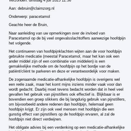
Verzonden: dinsdag 4 juli 2023 12:56
Aan: debruin@claimzorg.nl
Onderwerp: paracetamol
Geachte heer de Bruin,
Naar aanleiding van uw opmerkingen over de invloed van
Paracetamol op de bij veel ongevalsslachtoffers aanwezige hoofdpijn
het volgende.
Het continueren van hoofdpijnklachten wijten aan de voor hoofdpijn
gebruikte medicatie (meestal Paracetamol, maar het kan ook een
ander middel zijn of een combinatie van middelen) is een
gemakkelijke methode om de hoofdpijn op het bordje van de
patiënt/cliënt te parkeren en deze er verantwoordelijk voor maken.
De zogenaamde medicatie-afhankelijke hoofdpijn is overigens wel
een reële zaak, maar het komt mijns inziens minder vaak voor dan
wordt gedacht. Daarbij moet tevens bedacht worden dat in heel veel
gevallen het gebruik van pijnstillers ook effectief is. Blijkbaar is er
bovendien een groep slikkers die bij langdurig gebruik van pijnstillers,
om bijvoorbeeld andere redenen dan hoofdpijn, helemaal geen
hoofdpijn krijgt. Er zijn ook veel mensen met hoofdpijn die een
gunstig effect van pijnstillers op de hoofdpijn ervaren, al zal de
hoofdpijn niet direct verdwijnen.
Het obligate advies bij een verdenking op een medicatie-afhankelijke