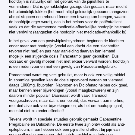
hoofdpijn is natuurlijk om het gebruik van de pijnstillers te
verminderen. Dat is gemakkelijker gezegd dan gedaan, maar mocht
het uiteindelijk lukken (het moet altijd geleidelijk gebeuren aangezien
abrupt stoppen een rebound fenomeen teweeg kan brengen, waarbij
de hoofdpijn erger wordt), dan is het helaas voor de patiënt/client
vaak zo dat die vermeende medicatie-afhankelijke hoofdpijn helemaal
niet verdwijnt (aangezien die hoofdpijn niet medicatie-afhankelijk is)
In het geval van een postwhiplashsyndroom beginnen de klachten
onder meer met hoofdpijn (veelal een klacht die een slachtoffer
tevoren niet had) en pas naar aanleiding daarvan kan iemand
mogelijk een stijgende dosis Paracetamol gaan gebruiken. Dus
oorzaak en gevolg moeten niet met elkaar verward worden: hoofdpijn
is een reden voor en niet een gevolg van Paracetamolgebruik.
Paracetamol wordt erg veel gebruikt, maar is ook een veilig middel.
In sommige gevallen kan de dosis opgevoerd worden tot viermaal
daags 1000mg. Ibuprofen, Naproxen en Diclofenac helpen ook goed,
maar kennen meer bijwerkingen (vooral maagbezwaren) en zijn
daarom minder populair. Daarnaast wordt vaak Tramadol
voorgeschreven, maar dat is een opioïd, dus verwant aan morfine,
met derhalve ook veel bijwerkingen en, als het om hoofdpijn gaat,
meestal niet bijzonder effectief!
Tevens wordt in speciale situaties gebruik gemaakt Gabapentine,
Pregabaline en Duloxetine. De eerste twee zijn ontwikkeld als anti-
epilepticum, maar hebben ook een pijnstillend effect bij pijn van
neuropathische oorsprong. Het laatste middel is in feite een