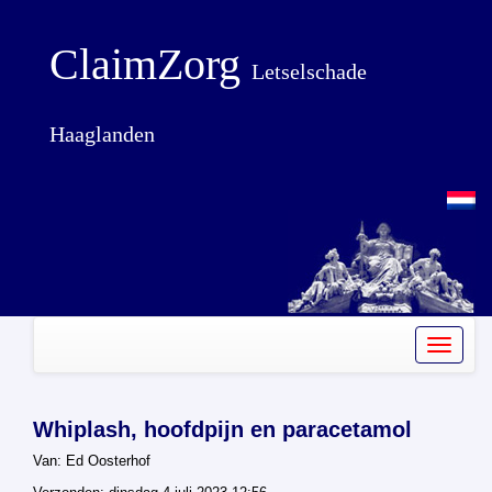
ClaimZorg
Letselschade
Haaglanden
Toggle
navigati
Whiplash, hoofdpijn en paracetamol
Van: Ed Oosterhof