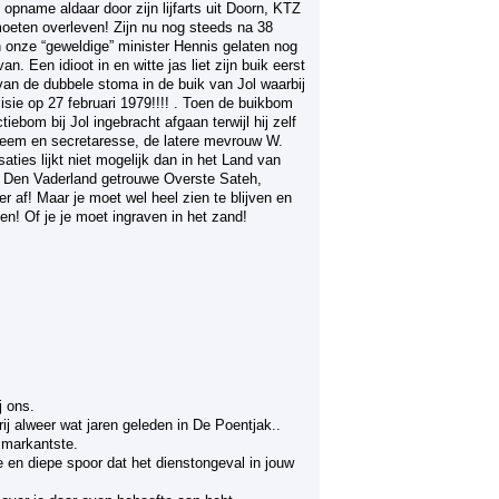
opname aldaar door zijn lijfarts uit Doorn, KTZ
moeten overleven! Zijn nu nog steeds na 38
 onze “geweldige” minister Hennis gelaten nog
. Een idioot in en witte jas liet zijn buik eerst
 van de dubbele stoma in de buik van Jol waarbij
cisie op 27 februari 1979!!!! . Toen de buikbom
ebom bij Jol ingebracht afgaan terwijl hij zelf
bleem en secretaresse, de latere mevrouw W.
ties lijkt niet mogelijk dan in het Land van
. Den Vaderland getrouwe Overste Sateh,
er af! Maar je moet wel heel zien te blijven en
n! Of je je moet ingraven in het zand!
j ons.
rij alweer wat jaren geleden in De Poentjak..
e markantste.
e en diepe spoor dat het dienstongeval in jouw