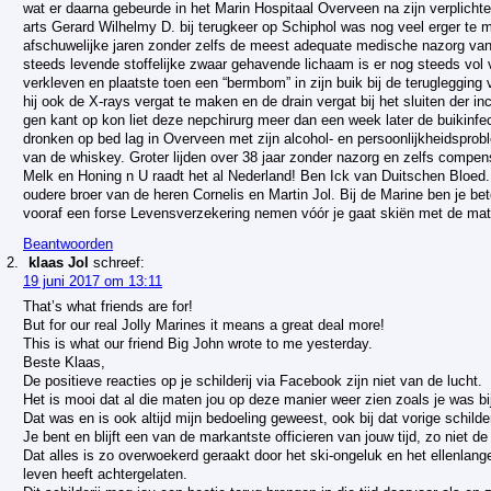
wat er daarna gebeurde in het Marin Hospitaal Overveen na zijn verplichte 
arts Gerard Wilhelmy D. bij terugkeer op Schiphol was nog veel erger te 
afschuwelijke jaren zonder zelfs de meest adequate medische nazorg van
steeds levende stoffelijke zwaar gehavende lichaam is er nog steeds vol van
verkleven en plaatste toen een “bermbom” in zijn buik bij de teruglegging
hij ook de X-rays vergat te maken en de drain vergat bij het sluiten der in
gen kant op kon liet deze nepchirurg meer dan een week later de buikinfecti
dronken op bed lag in Overveen met zijn alcohol- en persoonlijkheidspro
van de whiskey. Groter lijden over 38 jaar zonder nazorg en zelfs compensa
Melk en Honing n U raadt het al Nederland! Ben Ick van Duitschen Bloed
oudere broer van de heren Cornelis en Martin Jol. Bij de Marine ben je bet
vooraf een forse Levensverzekering nemen vóór je gaat skiën met de mate
Beantwoorden
klaas Jol
schreef:
19 juni 2017 om 13:11
That’s what friends are for!
But for our real Jolly Marines it means a great deal more!
This is what our friend Big John wrote to me yesterday.
Beste Klaas,
De positieve reacties op je schilderij via Facebook zijn niet van de lucht.
Het is mooi dat al die maten jou op deze manier weer zien zoals je was bi
Dat was en is ook altijd mijn bedoeling geweest, ook bij dat vorige schilde
Je bent en blijft een van de markantste officieren van jouw tijd, zo niet d
Dat alles is zo overwoekerd geraakt door het ski-ongeluk en het ellenlang
leven heeft achtergelaten.