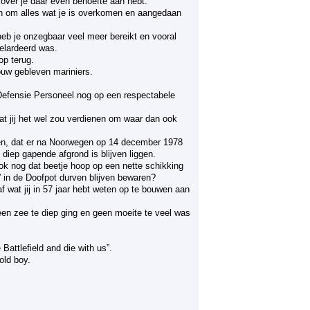
 zover je daar even behoefte aan hebt.
men om alles wat je is overkomen en aangedaan
 heb je onzegbaar veel meer bereikt en vooral
elardeerd was.
op terug.
uw gebleven mariniers.
 Defensie Personeel nog op een respectabele
at jij het wel zou verdienen om waar dan ook
ien, dat er na Noorwegen op 14 december 1978
diep gapende afgrond is blijven liggen.
ook nog dat beetje hoop op een nette schikking
 in de Doofpot durven blijven bewaren?
 wat jij in 57 jaar hebt weten op te bouwen aan
en zee te diep ging en geen moeite te veel was
.
Battlefield and die with us”.
old boy.