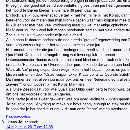
Dit schilderij mag jou een beetje terug brengen in die tijd daarvoor als en
Ik begrijp heel goed dat een diepe verbittering bezit van jou heeft geno
het hoofd te blijven bieden al die nare 38 jaren daarna.
En toch, als ik jouw levenspad vergelijk met het mijne bij het Korps, dan
betekend voor de maten dan mijn kronkelpaden waar mijn korpstijd mee g
Ik kijk er niet met heel veel voldoening maar nu wel met enige opluchting 
Nu ik voor jou toch veel heb mogen betekenen samen met vele andere tro
Zoals je mij altijd weer onder mijn neus drukt!
Altijd hoop ik daarom ondanks de nog steeds “gretige” tegenwerking van
vorm van verzoening met het verleden speciaal voor jou.
Niet omdat een ieder die jou heeft bedrogen dat heeft verdiend, maar omd
Qua Patet Orbis, indien mogelijk, nog wat levensgeluk te kennen.
Defensieminister Hennis is ook niet helemaal blind en moet toch ook inz
en na de “Platzbauch” in Overveen door pure onkunde der artsen een heel 
Want als ‘ze’ je nog dieper doen wegzinken in het fiscaal moeras en jou 
blijven ontnemen door “Onze Korpsmakker Klaas Jol alias Overste Sateh”
Dan nemen ze niet alleen jou maar ook ons en heel Nederland echt alles af
zuivere “Honour Codes” bij het Korps Mariniers.
Als Onze Zeesoldaat voor wie Qua Patet Orbis geen berg te hoog was, ge
om ons het voorbeeld te blijven geven.
Zelfs nadat je al te zwaar gekwetst was om goed leiding te kunnen geven
Je zei altijd nog: “Anything to make our boys happy enough to stay on the 
Ik hoop dat je het goedkeurt dat ik dit aan onze “echte” maten overbreng, 
Beantwoorden
klaas Jol
schreef:
14 augustus 2017 om 12:38