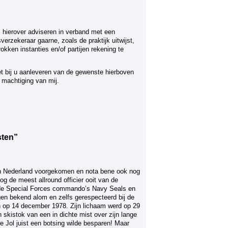
j hierover adviseren in verband met een
erzekeraar gaarne, zoals de praktijk uitwijst,
okken instanties en/of partijen rekening te
et bij u aanleveren van de gewenste hierboven
machtiging van mij.
sten”
t in Nederland voorgekomen en nota bene ook nog
og de meest allround officier ooit van de
an de Special Forces commando’s Navy Seals en
gen bekend alom en zelfs gerespecteerd bij de
 op 14 december 1978. Zijn lichaam werd op 29
skistok van een in dichte mist over zijn lange
ie Jol juist een botsing wilde besparen! Maar