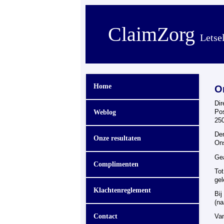
ClaimZorg
Letse
Home
O
Dir
Weblog
Po
25
De
Onze resultaten
On
Ge
Complimenten
Tot
gel
Klachtenreglement
Bij
(na
Contact
Van