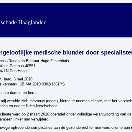
lschade Haaglanden
ngelooflijke medische blunder door specialiste
ectie/Raad van Bestuur Haga Ziekenhuis
stbus Postbus 40551
04 LN Den Haag
n Haag, 3 mei 2010
s kenmerk: JB MA 2010 0302/1361PS
achte dames en heren,
 mij wendde zich mevrouw (naam), hierna te noemen cliënte, met het verzoek 
eden en nog te lijden letselschade.
 cliënte werd op 2 maart 2010 operatief onder volledige verantwoording van de
am)een linker nier verwijderd.
wege optredende complicaties aan de gezonde rechter nier werd cliënte aan d