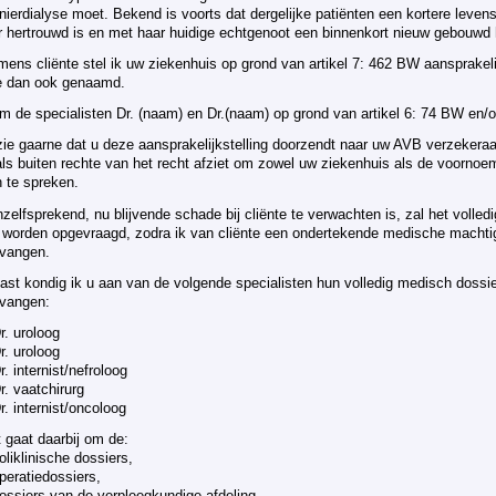
nierdialyse moet. Bekend is voorts dat dergelijke patiënten een kortere levens
r hertrouwd is en met haar huidige echtgenoot een binnenkort nieuw gebouwd 
ens cliënte stel ik uw ziekenhuis op grond van artikel 7: 462 BW aansprakeli
e dan ook genaamd.
m de specialisten Dr. (naam) en Dr.(naam) op grond van artikel 6: 74 BW en/of
zie gaarne dat u deze aansprakelijkstelling doorzendt naar uw AVB verzekeraa
als buiten rechte van het recht afziet om zowel uw ziekenhuis als de voorno
 te spreken.
zelfsprekend, nu blijvende schade bij cliënte te verwachten is, zal het volle
 worden opgevraagd, zodra ik van cliënte een ondertekende medische macht
tvangen.
ast kondig ik u aan van de volgende specialisten hun volledig medisch dossier
tvangen:
r. uroloog
r. uroloog
r. internist/nefroloog
r. vaatchirurg
r. internist/oncoloog
 gaat daarbij om de:
oliklinische dossiers,
peratiedossiers,