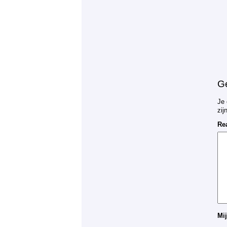
Ge
Je 
zi
Re
Mij