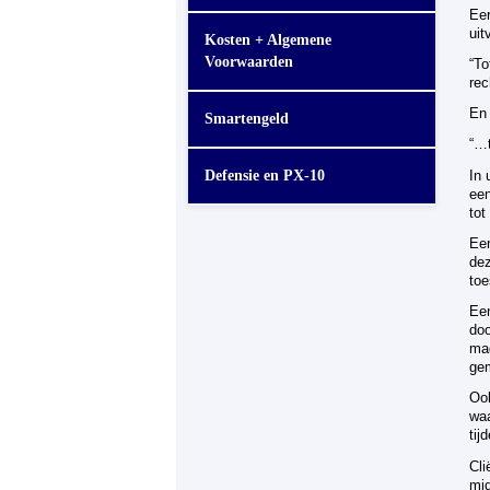
Eer
uit
Kosten + Algemene
Voorwaarden
“To
rec
En 
Smartengeld
“…t
Defensie en PX-10
In 
een
tot
Een
dez
to
Een
doo
mag
ge
Ook
waa
tij
Cli
mid