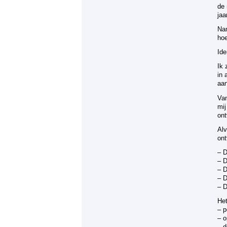
de 
jaa
Nam
ho
Ide
Ik 
in 
aan
Van
mij
on
Alv
on
– D
– D
– D
– D
– D
Het
– p
– o