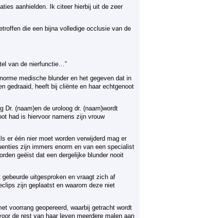
ies aanhielden. Ik citeer hierbij uit de zeer
getroffen die een bijna volledige occlusie van de
tel van de nierfunctie…”
enorme medische blunder en het gegeven dat in
n gedraaid, heeft bij cliënte en haar echtgenoot
rg Dr. (naam)en de uroloog dr. (naam)wordt
oot had is hiervoor namens zijn vrouw
 Als er één nier moet worden verwijderd mag er
enties zijn immers enorm en van een specialist
rden geëist dat een dergelijke blunder nooit
t gebeurde uitgesproken en vraagt zich af
ieclips zijn geplaatst en waarom deze niet
t voorrang geopereerd, waarbij getracht wordt
 voor de rest van haar leven meerdere malen aan