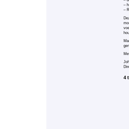
– d
– h
– 
Dez
mog
voe
ho
Mag
gen
Met
Jo
Dir
4 