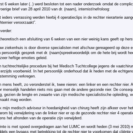
st 6 weken later (..) werd besloten tot een nader onderzoek omdat de complicat
voerige brief van 28 april 2010 van dr. (naam), internist/nefroloog:
t ieders verrassing werden hierbij 4 operatieclips in de rechter nierarterie aan
hternier veroorzaakt”.
verder:
heoretisch een afsluiting van 6 weken van een nier weinig kans geeft op hers
uw ziekenhuis is door diverse specialisten met afschuw gereageerd op deze 
 persoonlijk gesprek met dr. (naam)spreekwoordelijk om de hete brij wordt hee
 zeer heftige emoties geleid.
 tuchtrechtelijke procedure bij het Medisch Tuchtcollege jegens de vaatchiru
erzijds voorbereid. In het persoonlijk onderhoud dat ik heden met de echtgen
estemming verkregen.
 mens heeft, zo veronderstel ik, twee nieren: een linker en een rechter nier.
r menselijk handelen niets mis gaan met de andere gezonde nier. De consequ
, gezien de lengte en zwaarte van zijn medische specialistische opleiding, wo
maakt mag worden.
 mijn medisch adviseur in hoedanigheid van chirurg heeft zijn afkeer over he
rom bij verwijdering van de linker nier er op de gezonde rechter nier 4 operat
dens het afronden van de operatie zijn verwijderd.
ënte is met spoed overgedragen aan het LUMC en wordt heden (3 mei 2010) me
dels een bypass met betrekking tot de rechter nier te voorkomen dat cliënte