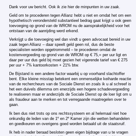
Dank voor uw bericht. Ook ik zie hier de minpunten in uw zaak.
Geld om te procederen tegen Allianz hebt u niet en omdat het om een
hypothetisch verondersteld substantieel bedrag gaat krijgt u ook geen
toevoeging op grond van de WROM nu de aansprakelijkheid voor het
ontstaan van de aanrijding werd erkend.
Verkrijgt u die toevoeging wel dan vindt u geen advocaat bereid in uw
zaak tegen Allianz – daar speelt geld geen rol, dus de beste
specialisten worden opgetrommeld – te procederen omdat de
kostenvergoeding op grond van de WROM op € 75,= per uur ligt en
daar per uur dus geld bij moet gezien het vigerende tarief van € 275
per uur + 7% kantoorkosten + 21% btw.
De Bijstand is een andere factor waarbij u op voorhand slachtoffer
bent. Elke kleine misstap betekent een onmenselijke keiharde reactie
van de rechercheurs van de Sociale Dienst en zoals ik u al schreef is
het een duivels dilemma om enerzijds een hogere schadevergoeding
te realiseren maar er anderzijds de Sociale Dienst op de loer ligt om u
als fraudeur aan te merken en tot verregaande maatregelen over te
gaan.
Ik ben dus niet trots op ons rechtssysteem en al helemaal niet hoe
e
e
onkundig de leden van de 1
en 2
Kamer zijn die wetten behandelen
en goedkeuren en overigens goed worden betaald uit de staatsruif.
Ik heb in nader beraad besloten geen eigen bijdrage van u te vragen