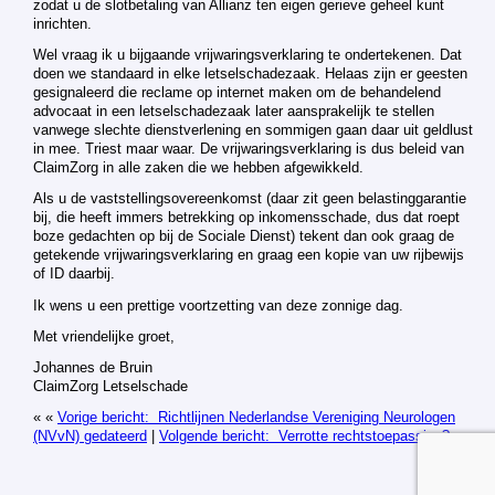
zodat u de slotbetaling van Allianz ten eigen gerieve geheel kunt
inrichten.
Wel vraag ik u bijgaande vrijwaringsverklaring te ondertekenen. Dat
doen we standaard in elke letselschadezaak. Helaas zijn er geesten
gesignaleerd die reclame op internet maken om de behandelend
advocaat in een letselschadezaak later aansprakelijk te stellen
vanwege slechte dienstverlening en sommigen gaan daar uit geldlust
in mee. Triest maar waar. De vrijwaringsverklaring is dus beleid van
ClaimZorg in alle zaken die we hebben afgewikkeld.
Als u de vaststellingsovereenkomst (daar zit geen belastinggarantie
bij, die heeft immers betrekking op inkomensschade, dus dat roept
boze gedachten op bij de Sociale Dienst) tekent dan ook graag de
getekende vrijwaringsverklaring en graag een kopie van uw rijbewijs
of ID daarbij.
Ik wens u een prettige voortzetting van deze zonnige dag.
Met vriendelijke groet,
Johannes de Bruin
ClaimZorg Letselschade
« «
Vorige bericht: Richtlijnen Nederlandse Vereniging Neurologen
(NVvN) gedateerd
|
Volgende bericht: Verrotte rechtstoepassing?
» »