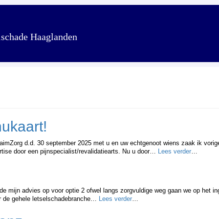
lschade Haaglanden
ukaart!
ClaimZorg d.d. 30 september 2025 met u en uw echtgenoot wiens zaak ik vorig
ise door een pijnspecialist/revalidatiearts. Nu u door…
Lees verder
…
e mijn advies op voor optie 2 ofwel langs zorgvuldige weg gaan we op het in
oor de gehele letselschadebranche…
Lees verder
…