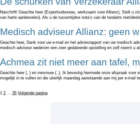
De schurken van Verzekeraar All
Naschrift! Geachte heer (Expertisebureau, werkzaam voor Allianz), Stelt u zic
van harte aanbevelen). Als u de tussentijdse nota’s van de tandarts niet/de
Medisch adviseur Allianz: geen w
Geachte heer, Dank voor uw e-mail en het adviesrapport van uw medisch advise
medisch adviseur wederom een zeer gedateerde opstelling en zelf noemt u 
Achmea zit niet meer aan tafel, 
Geachte heer (..) en mevrouw (..), Ik bevestig hiermede onze afspraak voor
mogelijk in te vullen en die uiterlijk maandag aanstaande aan mij per e-mail 
Berichten
Pagina
Pagina
Pagina
1
2
…
35
Volgende pagina
paginering