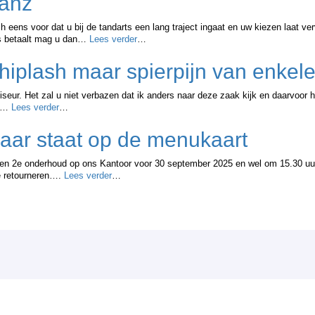
ianz
h eens voor dat u bij de tandarts een lang traject ingaat en uw kiezen laat v
els betaalt mag u dan…
Lees verder
…
hiplash maar spierpijn van enkel
ur. Het zal u niet verbazen dat ik anders naar deze zaak kijk en daarvoor he
al…
Lees verder
…
maar staat op de menukaart
 een 2e onderhoud op ons Kantoor voor 30 september 2025 en wel om 15.30 uur
te retourneren….
Lees verder
…